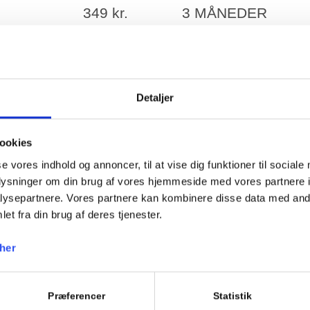
349 kr.
3 MÅNEDER
(kontant)
1799 kr.
DAGSPAS, GIVER
DAGEN
Detaljer
(prøvetime)
ookies
10 kr.
LEJE AF HÆNGEL
se vores indhold og annoncer, til at vise dig funktioner til sociale
oplysninger om din brug af vores hjemmeside med vores partnere i
ysepartnere. Vores partnere kan kombinere disse data med andr
79 kr.
INBODY SCANNIN
et fra din brug af deres tjenester.
her
30 kr.
BETALINGSGEBYR
Præferencer
Statistik