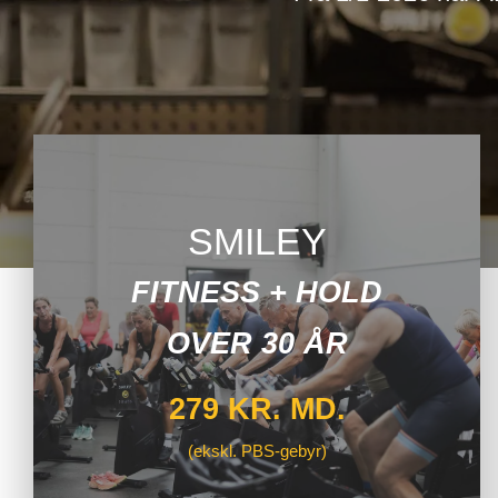
SMILEY
FITNESS + HOLD
OVER 30 ÅR
279 KR. MD.
(ekskl. PBS-gebyr)