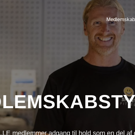
Medlemska
LEMSKABST
ALLE medlemmer adgang til hold som en del af