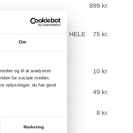
899 kr.
 ADGANG TIL CENTRET HELE
75 kr.
Om
ÅS
10 kr.
 medier og til at analysere
nden for sociale medier,
e oplysninger, du har givet
G
49 kr.
 PR. MÅNED
8 kr.
Marketing