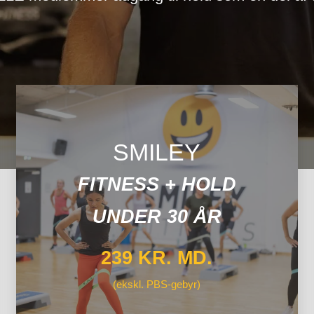
SMILEY
FITNESS + HOLD
UNDER 30 ÅR
239 KR. MD.
(ekskl. PBS-gebyr)