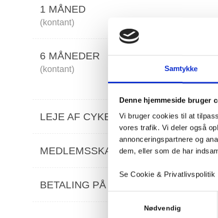
1 MÅNED
(kontant)
6 MÅNEDER
(kontant)
Samtykke
Denne hjemmeside bruger c
LEJE AF CYKELSKO
Vi bruger cookies til at tilpas
vores trafik. Vi deler også 
annonceringspartnere og anal
MEDLEMSSKAB PÅ PAUSE
dem, eller som de har indsaml
Se Cookie & Privatlivspolitik
BETALING PÅ GIROKORT
Samtykkevalg
Nødvendig