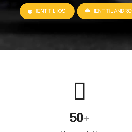
HENT TIL IOS
HENT TIL ANDRO
50
+