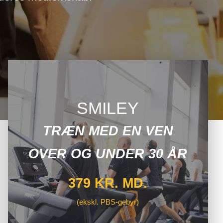
SMILEY
TRÆN MED EN VEN
OVER OG UNDER 30 ÅR
379 KR. MD.
(ekskl. PBS-gebyr)