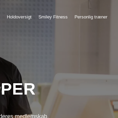
b
Holdoversigt
Smiley Fitness
Personlig træner
YPER
 deres medlemskab.