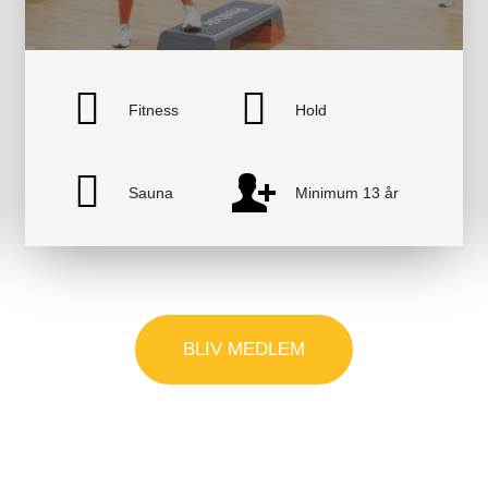
Fitness
Hold
Sauna
Minimum 13 år
BLIV MEDLEM