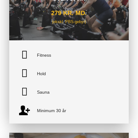
279 KR. MD.
(ekskl. PBS-gebyr)
Fitness
Hold
Sauna
Minimum 30 år