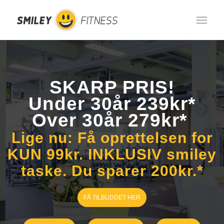
SKARP PRIS!
Under 30år 239kr*
Over 30år 279kr*
Lige nu: Få oprettelsen for
KUN 99kr. INKLUSIV smiley
taske. Du sparer 200kr.
*
FÅ TILBUDDET HER