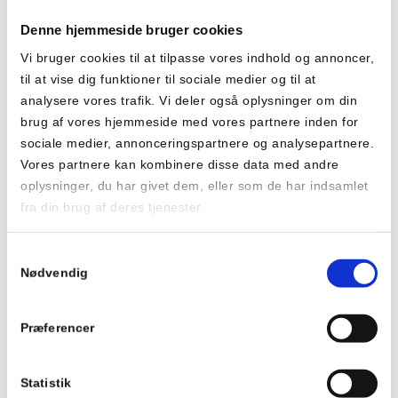
Denne hjemmeside bruger cookies
Vi bruger cookies til at tilpasse vores indhold og annoncer,
til at vise dig funktioner til sociale medier og til at
50
+
analysere vores trafik. Vi deler også oplysninger om din
brug af vores hjemmeside med vores partnere inden for
Ugentlige hold
sociale medier, annonceringspartnere og analysepartnere.
Vores partnere kan kombinere disse data med andre
Se holdplan
oplysninger, du har givet dem, eller som de har indsamlet
fra din brug af deres tjenester.
Se Cookie & Privatlivspolitik
her
Samtykkevalg
Nødvendig
25
Præferencer
Træningshold
Statistik
Se alle holdene her