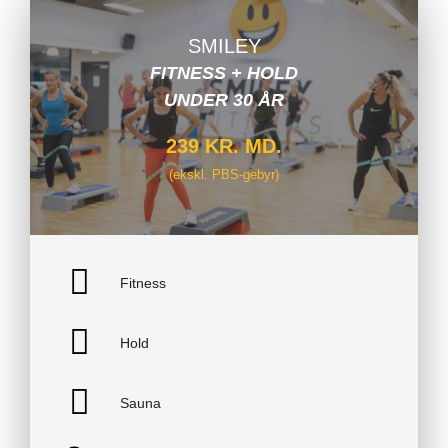
SMILEY
FITNESS + HOLD
UNDER 30 ÅR
239 KR. MD.
(ekskl. PBS-gebyr)
Fitness
Hold
Sauna